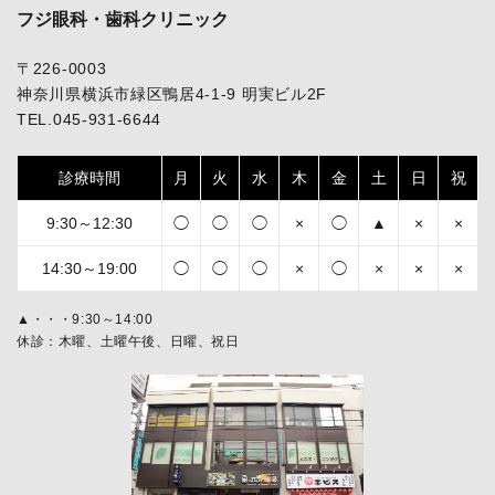
フジ眼科・歯科クリニック
〒226-0003
神奈川県横浜市緑区鴨居4-1-9 明実ビル2F
TEL.045-931-6644
診療時間
月
火
水
木
金
土
日
祝
9:30～12:30
◯
◯
◯
×
◯
▲
×
×
14:30～19:00
◯
◯
◯
×
◯
×
×
×
▲・・・9:30～14:00
休診：木曜、土曜午後、日曜、祝日